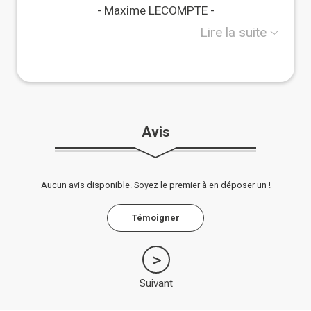
dans le secteur d'Avranches, régulièrement en
Maxime LECOMPTE
Bretagne, mais aussi en Ile-de-France.
Ayant moi-même participé à quelques chantiers
Lire la suite
participatifs il y a de ça plusieurs années, je
souhaite aujourd'hui mettre à disposition du réseau
mes compétences et mon expérience
professionnelles.
Avis
Aucun avis disponible. Soyez le premier à en déposer un !
Témoigner
Suivant